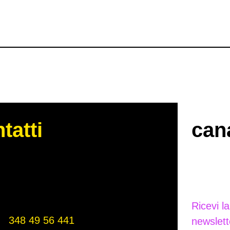
tatti
cana
Ricevi l
348 49 56 441
newslett