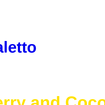
letto
ry and Coco