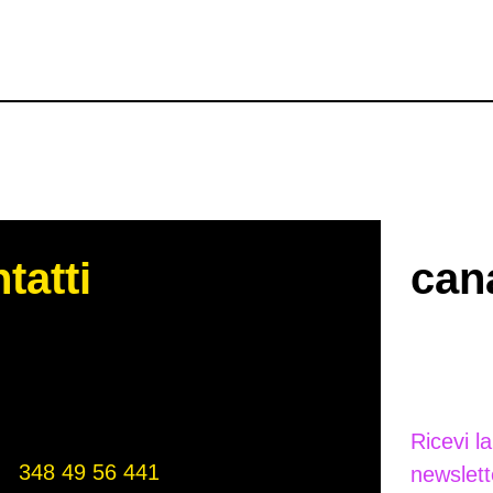
tatti
cana
Ricevi l
348 49 56 441
newslett